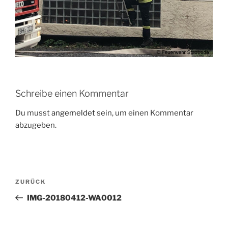
Schreibe einen Kommentar
Du musst
angemeldet
sein, um einen Kommentar
abzugeben.
Beitragsnavigation
Vorheriger
ZURÜCK
Beitrag
IMG-20180412-WA0012