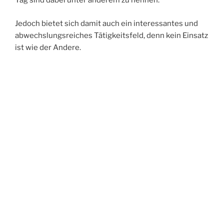
Tag sind dabei unter anderem zu nennen.
Jedoch bietet sich damit auch ein interessantes und
abwechslungsreiches Tätigkeitsfeld, denn kein Einsatz
ist wie der Andere.
Um all diesen Anforderungen in größtem Maße
gewachsen zu sein, sind natürlich regelmäßige Aus-
und Fortbildungen zwingend notwendig. So treffen wir
uns außerhalb der anstehenden Einsätze, regelmäßig
Donnerstags um 18 Uhr, zu unseren
Ausbildungsdiensten, bei denen das erworbene
Wissen vertieft und gefestigt wird.
Sollten Sie Interesse an der Mitarbeit in der
Feuerwehr Stadtroda haben, sprechen Sie uns
einfach an, entweder persönlich (
jeden Donnerstag
ab 18 Uhr im Gerätehaus
), oder per E-Mail an:
info@feuerwehr-stadtroda.de .