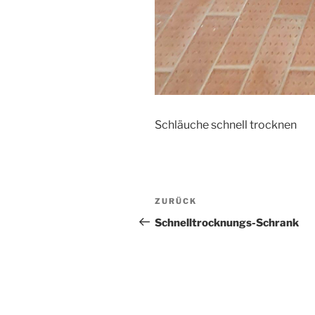
Schläuche schnell trocknen
Beitragsnavigation
Vorheriger
ZURÜCK
Beitrag
Schnelltrocknungs-Schrank