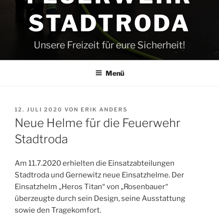
STADTRODA
Unsere Freizeit für eure Sicherheit!
Menü
VERÖFFENTLICHT
12. JULI 2020
VON
ERIK ANDERS
AM
Neue Helme für die Feuerwehr
Stadtroda
Am 11.7.2020 erhielten die Einsatzabteilungen
Stadtroda und Gernewitz neue Einsatzhelme. Der
Einsatzhelm „Heros Titan“ von „Rosenbauer“
überzeugte durch sein Design, seine Ausstattung
sowie den Tragekomfort.