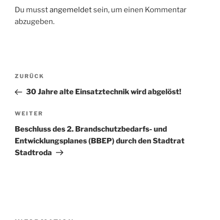
Du musst
angemeldet
sein, um einen Kommentar
abzugeben.
Beitragsnavigation
Vorheriger
ZURÜCK
Beitrag
30 Jahre alte Einsatztechnik wird abgelöst!
Nächster
WEITER
Beitrag
Beschluss des 2. Brandschutzbedarfs- und
Entwicklungsplanes (BBEP) durch den Stadtrat
Stadtroda