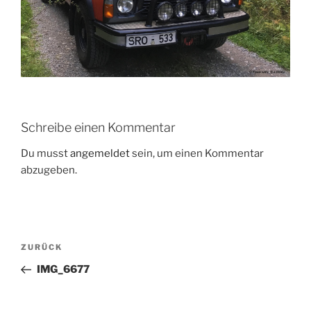
Schreibe einen Kommentar
Du musst
angemeldet
sein, um einen Kommentar
abzugeben.
Beitragsnavigation
Vorheriger
ZURÜCK
Beitrag
IMG_6677