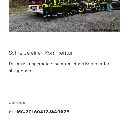
Schreibe einen Kommentar
Du musst
angemeldet
sein, um einen Kommentar
abzugeben.
Beitragsnavigation
Vorheriger
ZURÜCK
Beitrag
IMG-20180412-WA0025