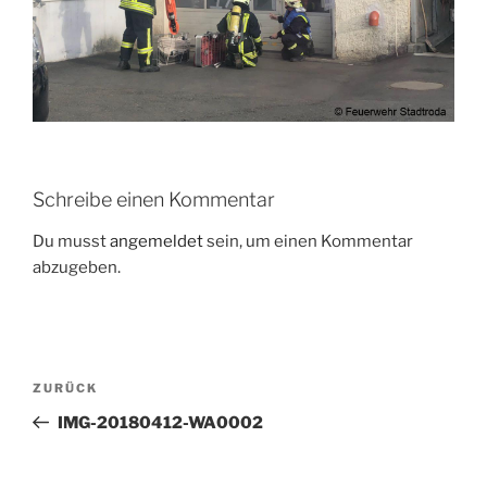
Schreibe einen Kommentar
Du musst
angemeldet
sein, um einen Kommentar
abzugeben.
Beitragsnavigation
Vorheriger
ZURÜCK
Beitrag
IMG-20180412-WA0002