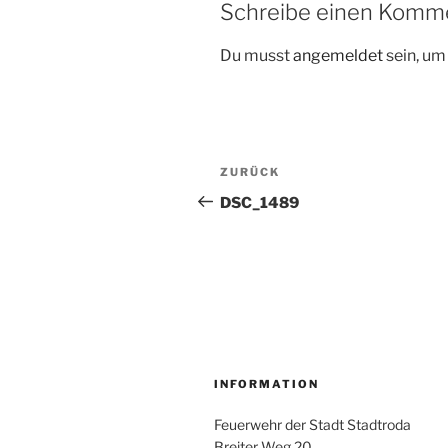
Schreibe einen Komm
Du musst
angemeldet
sein, u
Beitragsnavigation
Vorheriger
ZURÜCK
Beitrag
DSC_1489
INFORMATION
Feuerwehr der Stadt Stadtroda
Breiter Weg 20