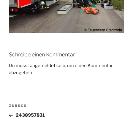
Schreibe einen Kommentar
Du musst
angemeldet
sein, um einen Kommentar
abzugeben.
Beitragsnavigation
Vorheriger
ZURÜCK
Beitrag
2438957831