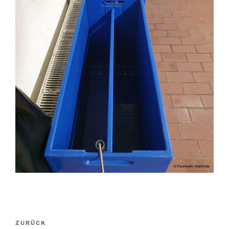
Beitragsnavigation
Vorheriger
ZURÜCK