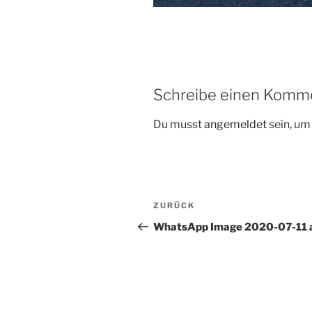
Schreibe einen Komm
Du musst
angemeldet
sein, u
Beitragsnavigation
Vorheriger
ZURÜCK
Beitrag
WhatsApp Image 2020-07-11 a