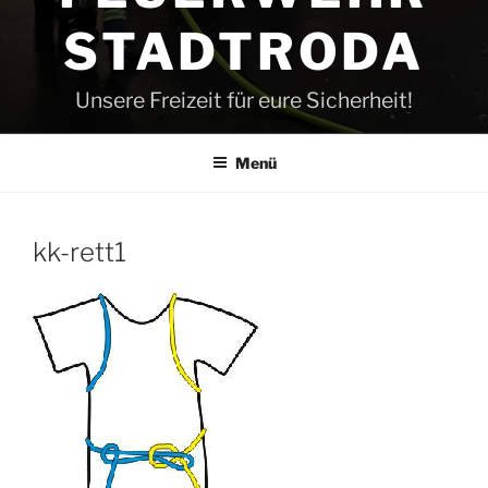
STADTRODA
Unsere Freizeit für eure Sicherheit!
Menü
kk-rett1