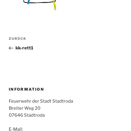
Beitragsnavigation
Vorheriger
ZURÜCK
Beitrag
kk-rett1
INFORMATION
Feuerwehr der Stadt Stadtroda
Breiter Weg 20
07646 Stadtroda
E-Mail: