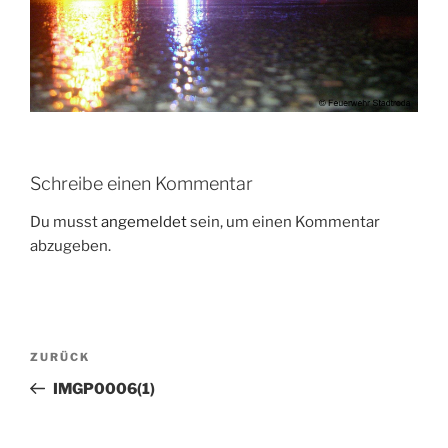
Schreibe einen Kommentar
Du musst
angemeldet
sein, um einen Kommentar
abzugeben.
Beitragsnavigation
Vorheriger
ZURÜCK
Beitrag
IMGP0006(1)