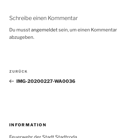
Schreibe einen Kommentar
Du musst
angemeldet
sein, um einen Kommentar
abzugeben.
Beitragsnavigation
Vorheriger
ZURÜCK
Beitrag
IMG-20200227-WA0036
INFORMATION
Feuerwehr der Stadt Stadtroda