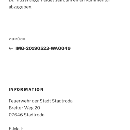
abzugeben.
Beitragsnavigation
Vorheriger
ZURÜCK
Beitrag
IMG-20190523-WA0049
INFORMATION
Feuerwehr der Stadt Stadtroda
Breiter Weg 20
07646 Stadtroda
E-Mail: