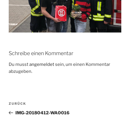
Schreibe einen Kommentar
Du musst
angemeldet
sein, um einen Kommentar
abzugeben.
Beitragsnavigation
Vorheriger
ZURÜCK
Beitrag
IMG-20180412-WA0016