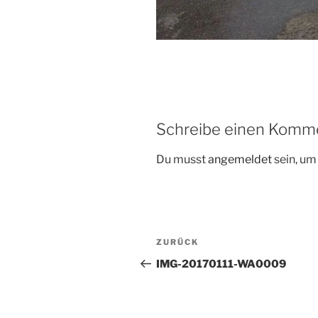
Schreibe einen Komm
Du musst
angemeldet
sein, u
Beitragsnavigation
Vorheriger
ZURÜCK
Beitrag
IMG-20170111-WA0009