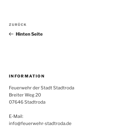
Beitragsnavigation
Vorheriger
ZURÜCK
Beitrag
Hinten Seite
INFORMATION
Feuerwehr der Stadt Stadtroda
Breiter Weg 20
07646 Stadtroda
E-Mail:
info@feuerwehr-stadtroda.de