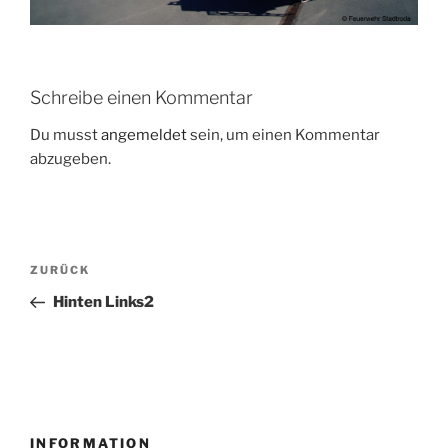
Schreibe einen Kommentar
Du musst
angemeldet
sein, um einen Kommentar
abzugeben.
Beitragsnavigation
Vorheriger
ZURÜCK
Beitrag
Hinten Links2
INFORMATION