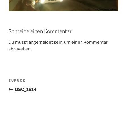
Schreibe einen Kommentar
Du musst
angemeldet
sein, um einen Kommentar
abzugeben.
Beitragsnavigation
Vorheriger
ZURÜCK
Beitrag
DSC_1514