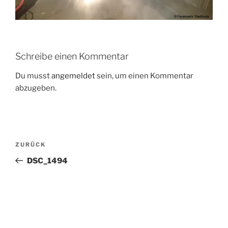
Schreibe einen Kommentar
Du musst
angemeldet
sein, um einen Kommentar
abzugeben.
Beitragsnavigation
Vorheriger
ZURÜCK
Beitrag
DSC_1494