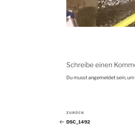
Schreibe einen Komm
Du musst
angemeldet
sein, u
Beitragsnavigation
Vorheriger
ZURÜCK
Beitrag
DSC_1492