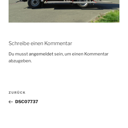
Schreibe einen Kommentar
Du musst
angemeldet
sein, um einen Kommentar
abzugeben.
Beitragsnavigation
Vorheriger
ZURÜCK
Beitrag
DSC07737