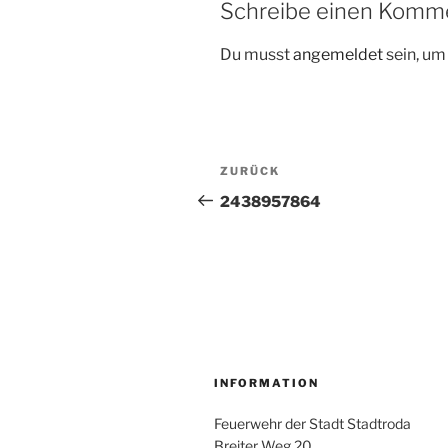
Schreibe einen Komm
Du musst
angemeldet
sein, u
Beitragsnavigation
Vorheriger
ZURÜCK
Beitrag
2438957864
INFORMATION
Feuerwehr der Stadt Stadtroda
Breiter Weg 20