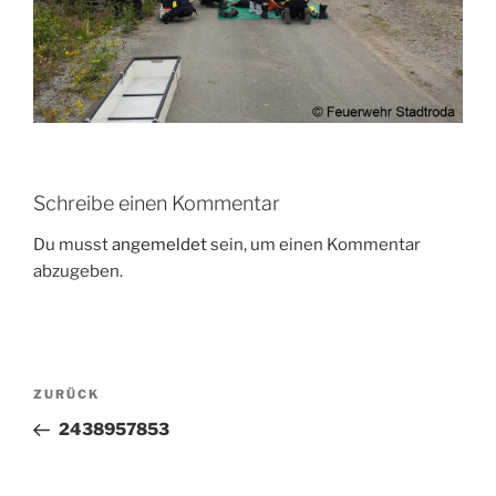
Schreibe einen Kommentar
Du musst
angemeldet
sein, um einen Kommentar
abzugeben.
Beitragsnavigation
Vorheriger
ZURÜCK
Beitrag
2438957853