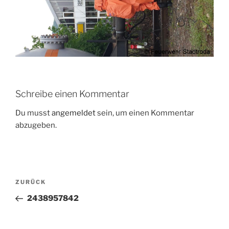
Schreibe einen Kommentar
Du musst
angemeldet
sein, um einen Kommentar
abzugeben.
Beitragsnavigation
Vorheriger
ZURÜCK
Beitrag
2438957842