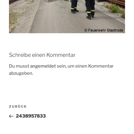
Schreibe einen Kommentar
Du musst
angemeldet
sein, um einen Kommentar
abzugeben.
Beitragsnavigation
Vorheriger
ZURÜCK
Beitrag
2438957833