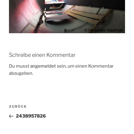
Schreibe einen Kommentar
Du musst
angemeldet
sein, um einen Kommentar
abzugeben.
Beitragsnavigation
Vorheriger
ZURÜCK
Beitrag
2438957826