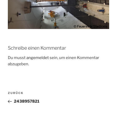
Schreibe einen Kommentar
Du musst
angemeldet
sein, um einen Kommentar
abzugeben.
Beitragsnavigation
Vorheriger
ZURÜCK
Beitrag
2438957821