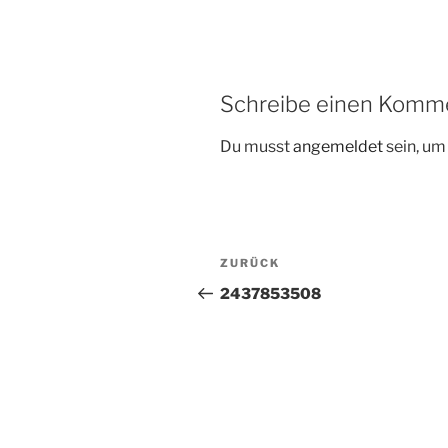
Schreibe einen Komm
Du musst
angemeldet
sein, u
Beitragsnavigation
Vorheriger
ZURÜCK
Beitrag
2437853508